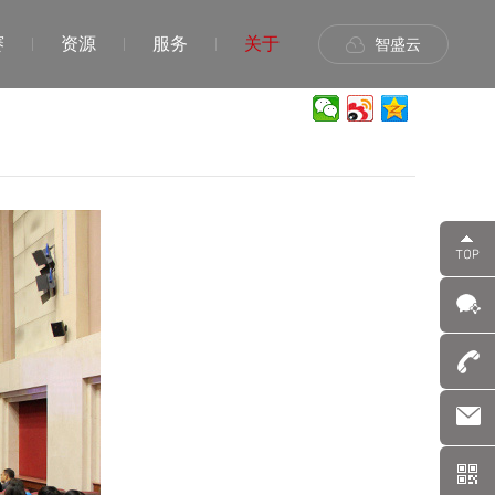
赛
资源
服务
关于
智盛云